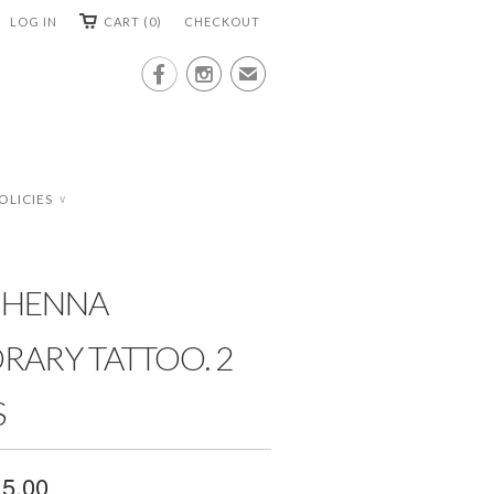
LOG IN
CART (0)
CHECKOUT


✉
OLICIES
∨
 HENNA
RARY TATTOO. 2
S
 5.00