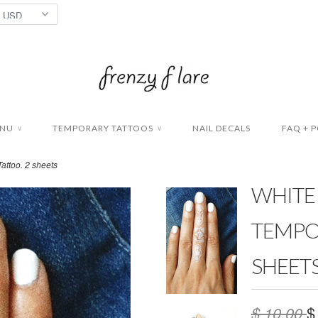
ENU
TEMPORARY TATTOOS
NAIL DECALS
FAQ + P
∨
∨
attoo. 2 sheets
WHITE
TEMPO
SHEET
$ 10.00
$