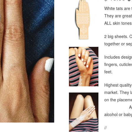
White tats are
They are great
ALL skin tone
2 big sheets. 
together or sep
Includes desig
fingers, cuticl
feet.
Highest quality
market. They l
on the placeme
Apply with
alcohol or baby
//