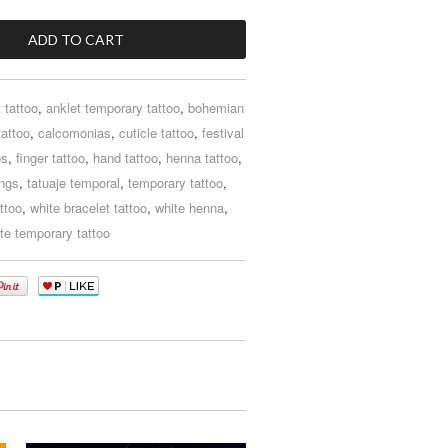
 tattoo
,
anklet temporary tattoo
,
bohemian
tattoo
,
calcomonias
,
cuticle tattoo
,
festival
os
,
finger tattoo
,
hand tattoo
,
henna tattoo
,
ings
,
tatuaje temporal
,
temporary tattoo
,
ttoo
,
white bracelet tattoo
,
white henna
,
te temporary tattoo