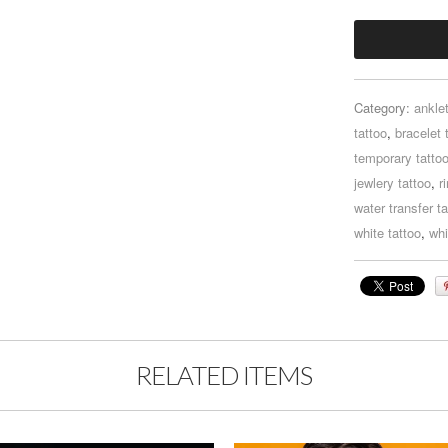
Category:
anklet
tattoo
,
bracelet 
temporary tatto
jewlery tattoo
,
r
water transfer ta
white tattoo
,
whi
RELATED ITEMS