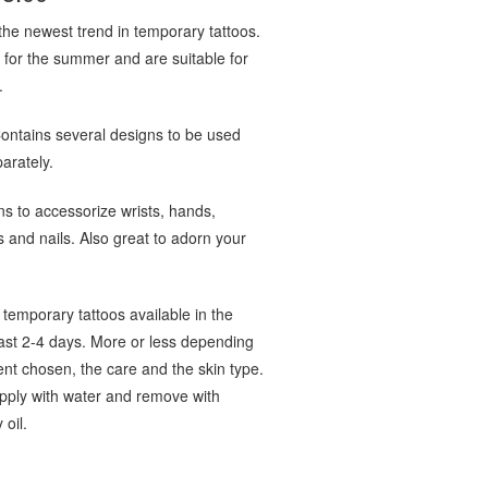
 the newest trend in temporary tattoos.
 for the summer and are suitable for
s.
Contains several designs to be used
arately.
ns to accessorize wrists, hands,
es and nails. Also great to adorn your
 temporary tattoos available in the
ast 2-4 days. More or less depending
nt chosen, the care and the skin type.
 water and remove with
 oil.