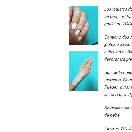
Los tatuajes d
en body art te
genial en TODO
Contiene dos h
juntos o sepa
cutículas y uñ
decorar los pie
Son de la mejo
mercado. Como
Pueden durar 
la zona que eli
Se aplican con
de bebé.
Style #: WHH